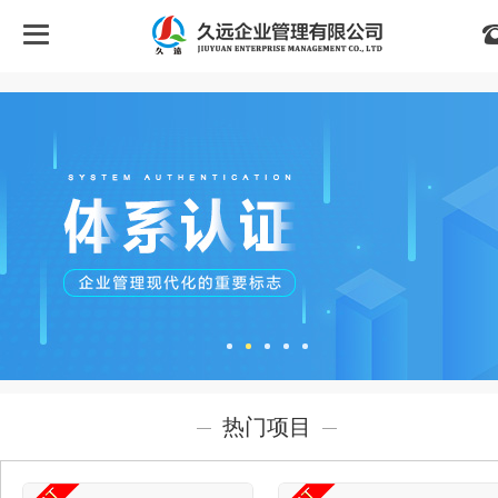
首
页
关
于
我
们
热门项目
认