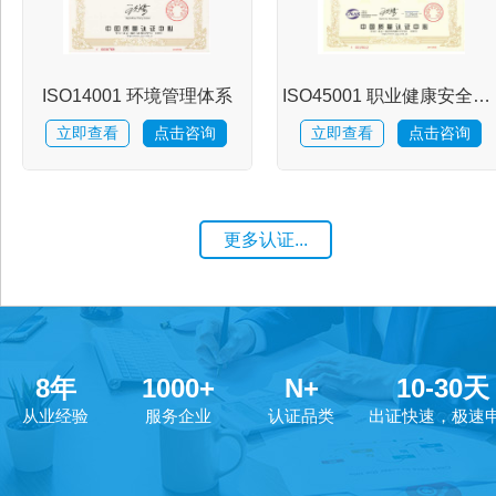
资
ISO14001 环境管理体系
ISO45001 职业健康安全管理体系
讯
立即查看
点击咨询
立即查看
点击咨询
人
更多认证...
才
招
8
年
1000
+
N+
10
-
30
天
聘
从业经验
服务企业
认证品类
出证快速，极速
联