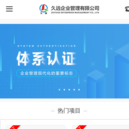
首
页
关
于
我
们
热门项目
认