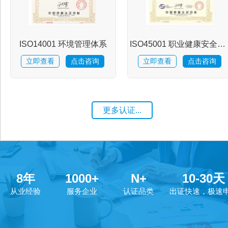
资
ISO14001 环境管理体系
ISO45001 职业健康安全管理体系
讯
立即查看
点击咨询
立即查看
点击咨询
人
更多认证...
才
招
8
年
1000
+
N+
10
-
30
天
聘
从业经验
服务企业
认证品类
出证快速，极速
联