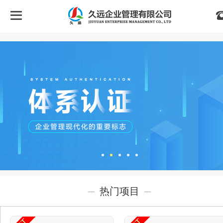
首
页
关
于
我
们
热门项目
认