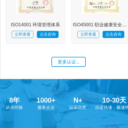
资
ISO14001 环境管理体系
ISO45001 职业健康安全管理体系
讯
立即查看
点击咨询
立即查看
点击咨询
人
更多认证...
才
招
8
年
1000
+
N+
10
-
30
天
聘
从业经验
服务企业
认证品类
出证快速，极速
联