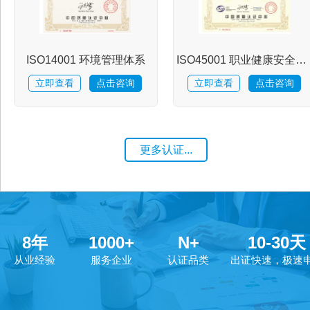
资
ISO14001 环境管理体系
ISO45001 职业健康安全管理体系
讯
立即查看
点击咨询
立即查看
点击咨询
人
更多认证...
才
招
8
年
1000
+
N+
10
-
30
天
聘
从业经验
服务企业
认证品类
出证快速，极速
联