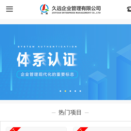
首
页
关
于
我
们
热门项目
认